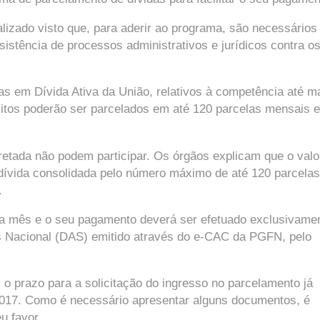
alizado visto que, para aderir ao programa, são necessários
istência de processos administrativos e jurídicos contra o
tas em Dívida Ativa da União, relativos à competência até m
itos poderão ser parcelados em até 120 parcelas mensais e
cretada não podem participar. Os órgãos explicam que o valo
 dívida consolidada pelo número máximo de até 120 parcelas
.
ada mês e o seu pagamento deverá ser efetuado exclusivame
 Nacional (DAS) emitido através do e-CAC da PGFN, pelo
s o prazo para a solicitação do ingresso no parcelamento já
 2017. Como é necessário apresentar alguns documentos, é
u favor.