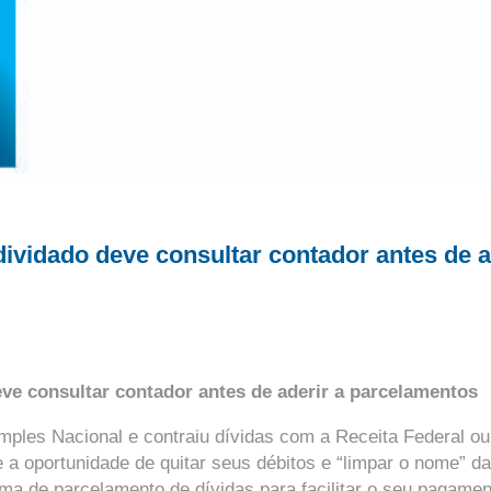
vidado deve consultar contador antes de a
e consultar contador antes de aderir a parcelamentos
mples Nacional e contraiu dívidas com a Receita Federal ou
a oportunidade de quitar seus débitos e “limpar o nome” d
ma de parcelamento de dívidas para facilitar o seu pagamen