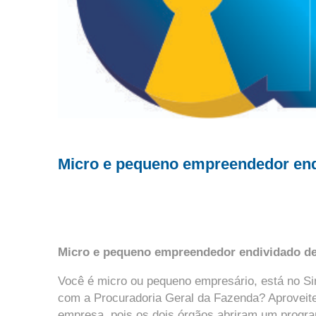
Micro e pequeno empreendedor endi
Micro e pequeno empreendedor endividado dev
Você é micro ou pequeno empresário, está no Si
com a Procuradoria Geral da Fazenda? Aproveite 
empresa, pois os dois órgãos abriram um progra