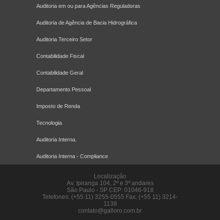
Auditoria em ou para Agências Reguladoras
Auditoria de Agência de Bacia Hidrográfica
Auditoria Terceiro Setor
Contabilidade Fiscal
Contabilidade Geral
Departamento Pessoal
Imposto de Renda
Tecnologia
Auditoria Interna.
Auditoria Interna - Compliance
Localização
Av. Ipiranga 104, 2º e 3º andares
São Paulo
-
SP
CEP: 01046-918
Telefones: (+55 11) 3255-0555 Fax: (+55 11) 3214-
1139
contato@galloro.com.br