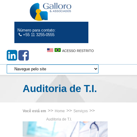
Número para contato:
+55 11 3255-0555
ACESSO RESTRITO
Auditoria de T.I.
>>
>>
>>
Você está em
Home
Serviços
Auditoria de T.I.