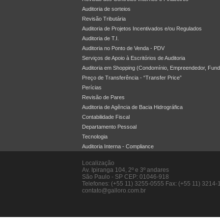
Auditoria de sorteios
Revisão Tributária
Auditoria de Projetos Incentivados e/ou Regulados
Auditoria de T.I.
Auditoria no Ponto de Venda - PDV
Serviços de Apoio à Escritórios de Auditoria
Auditoria em Shopping (Condomínio, Empreendedor, Fun
Preço de Transferência - “Transfer Price”
Perícias
Revisão de Pares
Auditoria de Agência de Bacia Hidrográfica
Contabilidade Fiscal
Departamento Pessoal
Tecnologia
Auditoria Interna - Compliance
Localização
Av. Ipiranga 104, 2º e 3º andares
São Paulo
-
SP
CEP: 01046-918
Telefones: (+55 11) 3255-0555 Fax: (+55 11) 3214-
contato@galloro.com.br