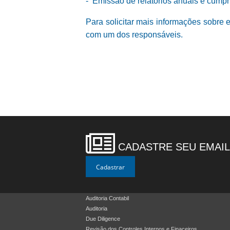
-
Emissão de relatórios anuais e cumpr
Para solicitar mais informações sobre 
com um dos responsáveis.
CADASTRE SEU EMAIL
Auditoria Contabil
Auditoria
Due Diligence
Revisão dos Controles Internos e Finaceiros