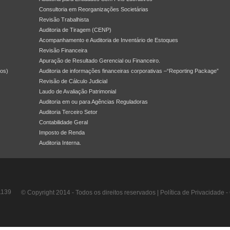
Consultoria em Reorganizações Societárias
Revisão Trabalhista
Auditoria de Tiragem (CENP)
Acompanhamento e Auditoria de Inventário de Estoques
Revisão Financeira
Apuração de Resultado Gerencial ou Financeiro.
dos)
Auditoria de informações financeiras corporativas –“Reporting Package”
Revisão de Cálculo Judicial
Laudo de Avaliação Patrimonial
Auditoria em ou para Agências Reguladoras
Auditoria Terceiro Setor
Contabilidade Geral
Imposto de Renda
Auditoria Interna.
1139
© Copyright 2014 - Todos os direitos reservados |
Política de Privacidade
-