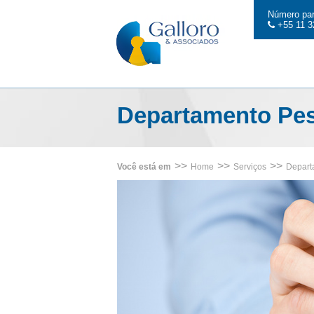
Número par
+55 11 3
Departamento Pe
>>
>>
>>
Você está em
Home
Serviços
Depart