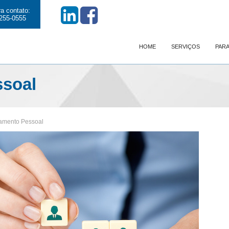
a contato:
255-0555
HOME
SERVIÇOS
PARA
ssoal
amento Pessoal