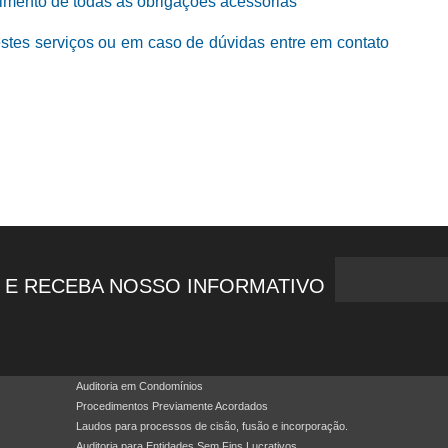
imento de todas as obrigações acessórias
estes serviços ou em caso de dúvidas entre em contato
 E RECEBA NOSSO INFORMATIVO
Auditoria em Condomínios
Procedimentos Previamente Acordados
Laudos para processos de cisão, fusão e incorporação.
Auditoria para Entidades Sem Fins Lucrativos