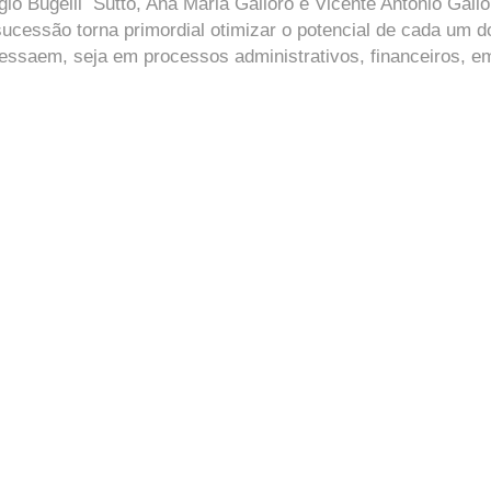
io Bugelli Sutto, Ana Maria Galloro e Vicente Antônio Gallo
sucessão torna primordial otimizar o potencial de cada um d
ressaem, seja em processos administrativos, financeiros, e