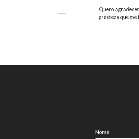
Quero agradecer 
Previous
presteza que me 
Nome